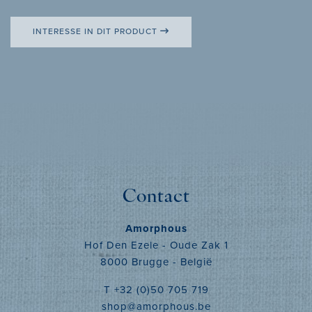
INTERESSE IN DIT PRODUCT
Contact
Amorphous
Hof Den Ezele - Oude Zak 1
8000 Brugge - België
T +32 (0)50 705 719
shop@amorphous.be