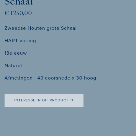
Schaal
€ 1250,00
Zweedse Houten grote Schaal
HART vormig
18e eeuw
Naturel
Afmetingen : 49 doorsnede x 30 hoog
INTERESSE IN DIT PRODUCT