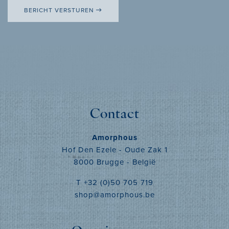
BERICHT VERSTUREN
Contact
Amorphous
Hof Den Ezele - Oude Zak 1
8000 Brugge - België
T +32 (0)50 705 719
shop@amorphous.be