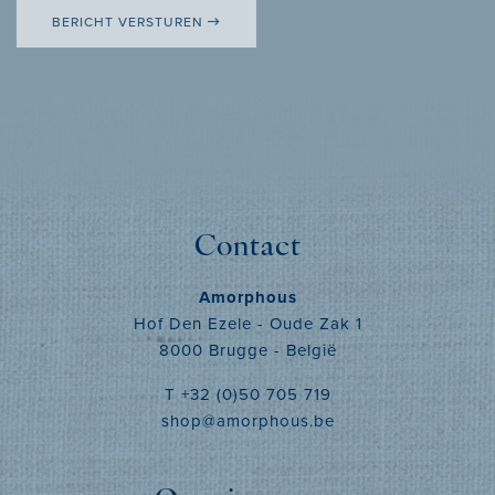
BERICHT VERSTUREN
Contact
Amorphous
Hof Den Ezele - Oude Zak 1
8000 Brugge - België
T +32 (0)50 705 719
shop@amorphous.be